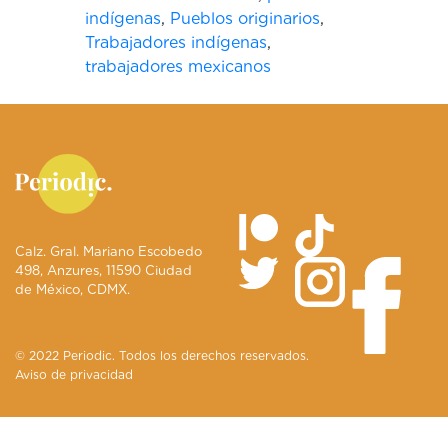
indígenas
,
Pueblos originarios
,
Trabajadores indígenas
,
trabajadores mexicanos
Calz. Gral. Mariano Escobedo
498, Anzures, 11590 Ciudad
de México, CDMX.
© 2022 Periodic. Todos los derechos reservados.
Aviso de privacidad