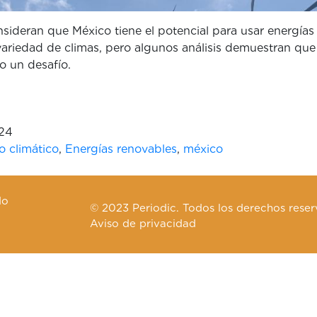
sideran que México tiene el potencial para usar energías
ariedad de climas, pero algunos análisis demuestran que l
o un desafío.
024
 climático
,
Energías renovables
,
méxico
do
© 2023 Periodic. Todos los derechos reser
Aviso de privacidad