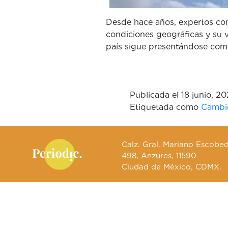
Desde hace años, expertos con
condiciones geográficas y su v
país sigue presentándose com
Publicada el
18 junio, 2
Etiquetada como
Cambio
Calz. Gral. Mariano Escobe
498, Anzures, 11590
Ciudad de México, CDMX.